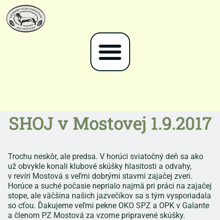
SHOJ v Mostovej 1.9.2017
Trochu neskôr, ale predsa. V horúci sviatočný deň sa ako
už obvykle konali klubové skúšky hlasitosti a odvahy,
v revíri Mostová s veľmi dobrými stavmi zajačej zveri.
Horúce a suché počasie neprialo najmä pri práci na zajačej
stope, ale väčšina našich jazvečíkov sa s tým vysporiadala
so cťou. Ďakujeme veľmi pekne OKO SPZ a OPK v Galante
a členom PZ Mostová za vzorne pripravené skúšky.