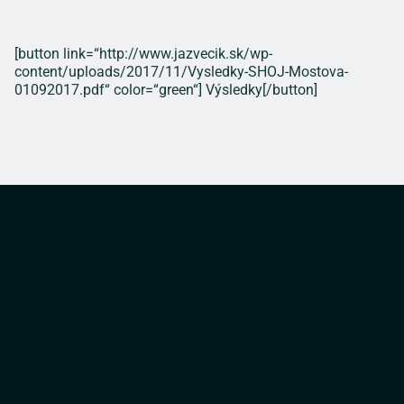
[button link=“http://www.jazvecik.sk/wp-
content/uploads/2017/11/Vysledky-SHOJ-Mostova-
01092017.pdf“ color=“green“] Výsledky[/button]